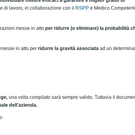
individuare misure efficaci a garantire il miglior grado di
e di lavoro, in collaborazione con il
RSPP
e Medico Competente
erazioni messe in atto
per ridurre (o eliminare) la probabilità c
 messe in atto per
ridurre la gravità associata
ad un determina
gge,
una volta compilato sarà sempre valido. Tuttavia il docume
ale dell’azienda.
e: