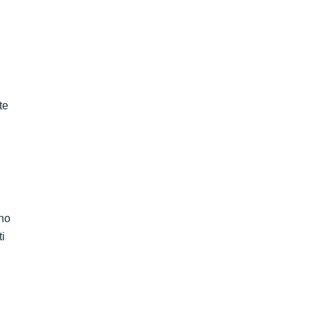
te
ono
i