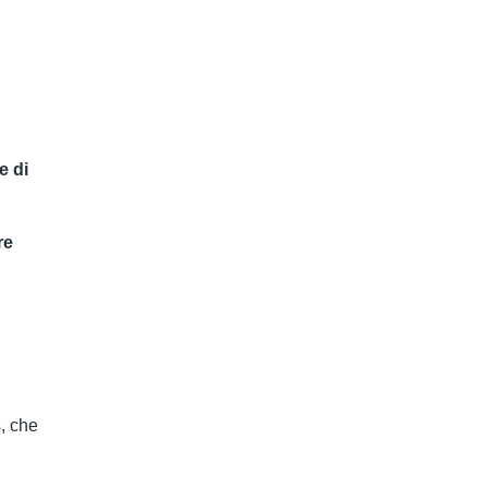
e di
re
s, che