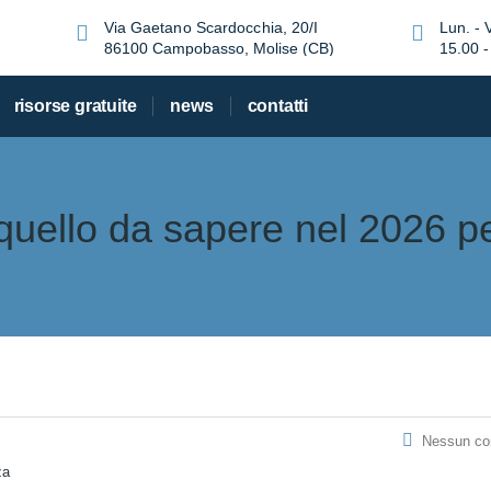
Via Gaetano Scardocchia, 20/I
Lun. - 
86100 Campobasso, Molise (CB)
15.00 -
risorse gratuite
news
contatti
 quello da sapere nel 2026 p
Nessun c
za