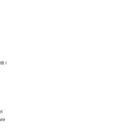
ti i
el
are