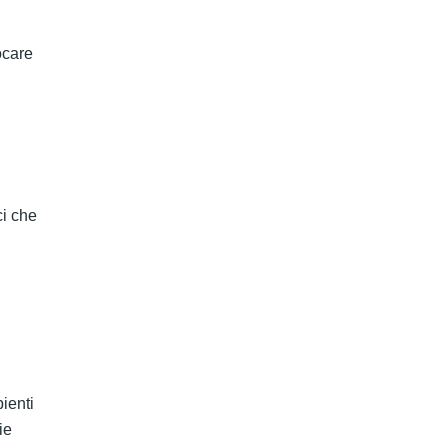
ocare
ci che
bienti
ie