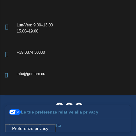
Lun-Ven: 9.00–13:00
15.00–19.00
+39 0874 30300
info@grimani.eu
Le tue preferenze relative alla privacy
© 2026 Grimani Consulenze | All rights reserved
Informativa sulla raccolta
Privacy Policy
|
Cookie Policy
|
Termini & Condizioni