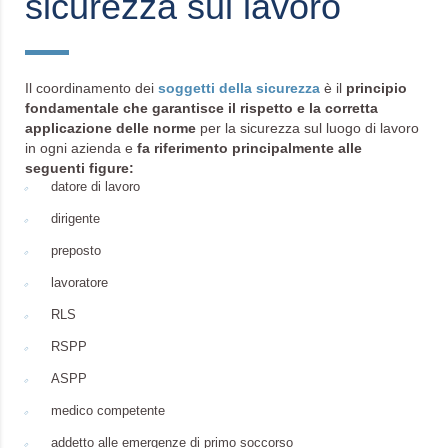
sicurezza sul lavoro
Il coordinamento dei
soggetti della sicurezza
è il
principio
fondamentale che garantisce il rispetto e la corretta
applicazione delle norme
per la sicurezza sul luogo di lavoro
in ogni azienda e
fa riferimento principalmente alle
seguenti figure:
datore di lavoro
dirigente
preposto
lavoratore
RLS
RSPP
ASPP
medico competente
addetto alle emergenze di primo soccorso