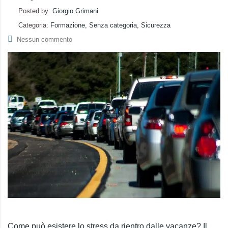
Posted by:
Giorgio Grimani
Categoria:
Formazione, Senza categoria, Sicurezza
Nessun commento
Come può esistere lo stress da rientro dalle vacanze? Il