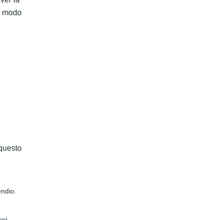
to modo
 questo
endio.
oni