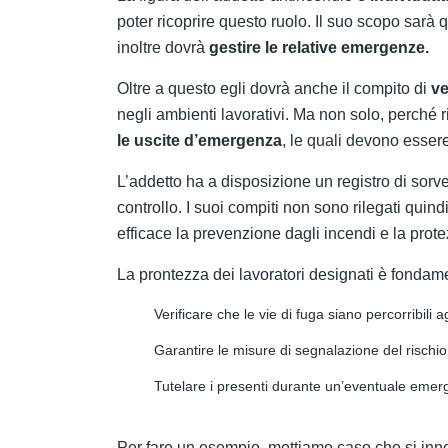
poter ricoprire questo ruolo. Il suo scopo sarà 
inoltre dovrà
gestire le relative emergenze.
Oltre a questo egli dovrà anche il compito di
ve
negli ambienti lavorativi. Ma non solo, perché r
le uscite d’emergenza
, le quali devono esse
L’addetto ha a disposizione un registro di sorv
controllo. I suoi compiti non sono rilegati qui
efficace la prevenzione dagli incendi e la prot
La prontezza dei lavoratori designati è fondam
Verificare che le vie di fuga siano percorribili
Garantire le misure di segnalazione del rischio
Tutelare i presenti durante un’eventuale emer
Per fare un esempio, mettiamo caso che si inn