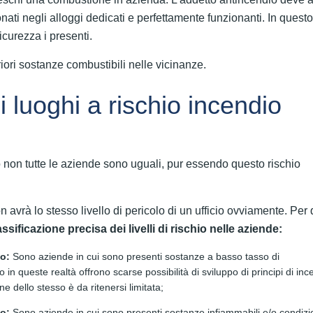
ionati negli alloggi dedicati e perfettamente funzionanti. In ques
icurezza i presenti.
iori sostanze combustibili nelle vicinanze.
i luoghi a rischio incendio
 non tutte le aziende sono uguali, pur essendo questo rischio
vrà lo stesso livello di pericolo di un ufficio ovviamente. Per
ssificazione precisa dei livelli di rischio nelle aziende:
so:
Sono aziende in cui sono presenti sostanze a basso tasso di
o in queste realtà offrono scarse possibilità di sviluppo di principi di inc
ne dello stesso è da ritenersi limitata;
io:
Sono aziende in cui sono presenti sostanze infiammabili e/o condizi