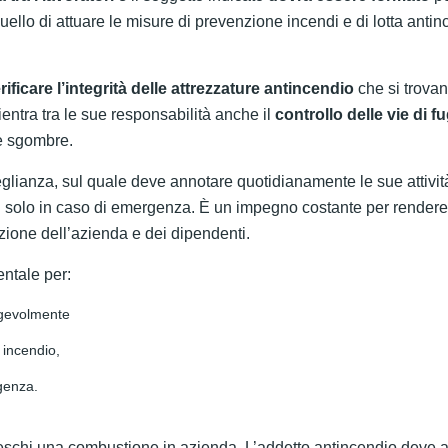
quello di attuare le misure di prevenzione incendi e di lotta antin
rificare l’integrità delle attrezzature antincendio
che si trova
ientra tra le sue responsabilità anche il
controllo delle vie di f
re sgombre.
eglianza, sul quale deve annotare quotidianamente le sue attivit
ndi solo in caso di emergenza. È un impegno costante per rendere
ezione dell’azienda e dei dipendenti.
entale per:
 agevolmente
 incendio,
genza.
eschi una combustione in azienda. L’addetto antincendio deve a