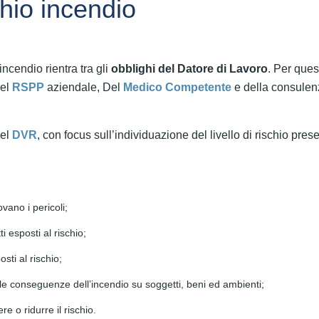
chio incendio
ncendio rientra tra gli
obblighi del Datore di Lavoro
. Per ques
del
RSPP
aziendale, Del
Medico Competente
e della consulen
del
DVR
, con focus sull’individuazione del livello di rischio pres
vano i pericoli;
i esposti al rischio;
sti al rischio;
le conseguenze dell’incendio su soggetti, beni ed ambienti;
e o ridurre il rischio.