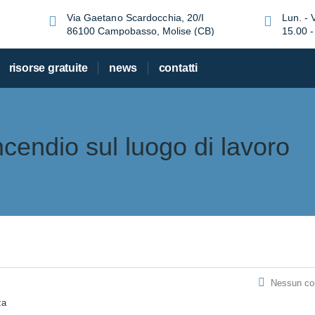
Via Gaetano Scardocchia, 20/I
Lun. - 
86100 Campobasso, Molise (CB)
15.00 -
risorse gratuite
news
contatti
ncendio sul luogo di lavoro
Nessun c
za