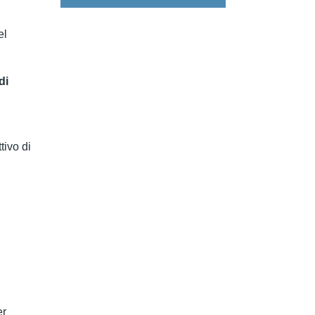
el
di
tivo di
r