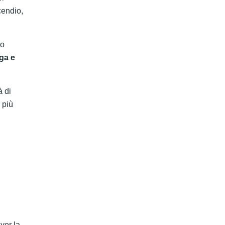
cendio,
no
uga e
à di
 più
ver la