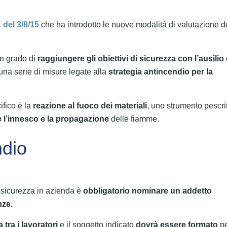
 del 3/8/15
che ha introdotto le nuove modalità di valutazione d
in grado di
raggiungere gli obiettivi di sicurezza con l’ausilio 
una serie di misure legate alla
strategia antincendio per la
ifico è la
reazione al fuoco dei materiali
, uno strumento pescrit
e l’innesco e la propagazione
delle fiamme.
ndio
 sicurezza in azienda è
obbligatorio nominare un addetto
nze.
 tra i lavoratori
e il soggetto indicato
dovrà essere formato
pe