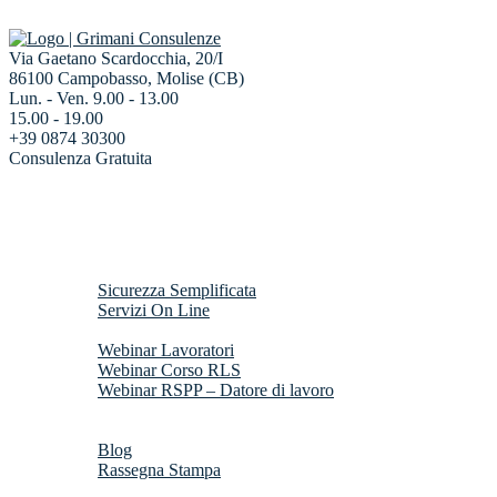
Via Gaetano Scardocchia, 20/I
86100 Campobasso, Molise (CB)
Lun. - Ven. 9.00 - 13.00
15.00 - 19.00
+39 0874 30300
Consulenza Gratuita
Home
Chi Siamo
Servizi
Sicurezza Semplificata
Servizi On Line
Webinar
Webinar Lavoratori
Webinar Corso RLS
Webinar RSPP – Datore di lavoro
Risorse Gratuite
News
Blog
Rassegna Stampa
Contatti