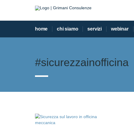
home
chi siamo
servizi
webinar
#sicurezzainofficina