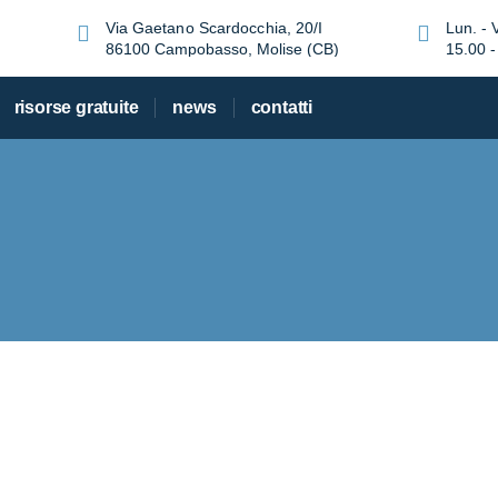
Via Gaetano Scardocchia, 20/I
Lun. - 
86100 Campobasso, Molise (CB)
15.00 -
risorse gratuite
news
contatti