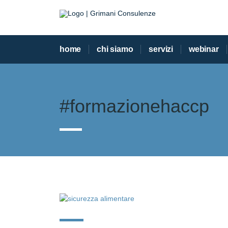
home
chi siamo
servizi
webinar
#formazionehaccp