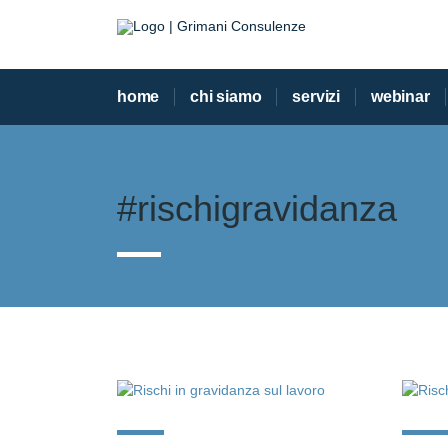
home
chi siamo
servizi
webinar
#rischigravidanza