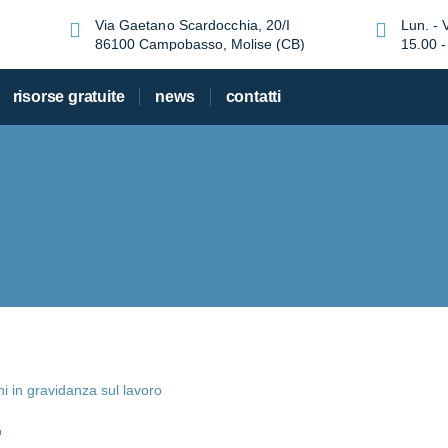
Via Gaetano Scardocchia, 20/I
Lun. - 
86100 Campobasso, Molise (CB)
15.00 -
risorse gratuite
news
contatti