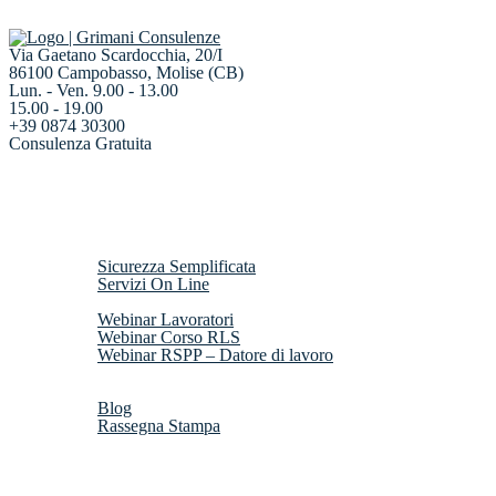
Via Gaetano Scardocchia, 20/I
86100 Campobasso, Molise (CB)
Lun. - Ven. 9.00 - 13.00
15.00 - 19.00
+39 0874 30300
Consulenza Gratuita
Home
Chi Siamo
Servizi
Sicurezza Semplificata
Servizi On Line
Webinar
Webinar Lavoratori
Webinar Corso RLS
Webinar RSPP – Datore di lavoro
Risorse Gratuite
News
Blog
Rassegna Stampa
Contatti