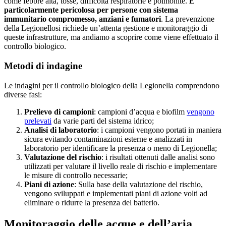
come febbre alta, tosse, difficoltà respiratorie e polmonite.
È
particolarmente pericolosa per persone con sistema
immunitario compromesso, anziani e fumatori
. La prevenzione
della Legionellosi richiede un’attenta gestione e monitoraggio di
queste infrastrutture, ma andiamo a scoprire come viene effettuato il
controllo biologico.
Metodi di indagine
Le indagini per il controllo biologico della Legionella comprendono
diverse fasi:
Prelievo di campioni
: campioni d’acqua e biofilm
vengono
prelevati
da varie parti del sistema idrico;
Analisi di laboratorio
: i campioni vengono portati in maniera
sicura evitando contaminazioni esterne e analizzati in
laboratorio per identificare la presenza o meno di Legionella;
Valutazione del rischio
: i risultati ottenuti dalle analisi sono
utilizzati per valutare il livello reale di rischio e implementare
le misure di controllo necessarie;
Piani di azione
: Sulla base della valutazione del rischio,
vengono sviluppati e implementati piani di azione volti ad
eliminare o ridurre la presenza del batterio.
Monitoraggio delle acque e dell’aria