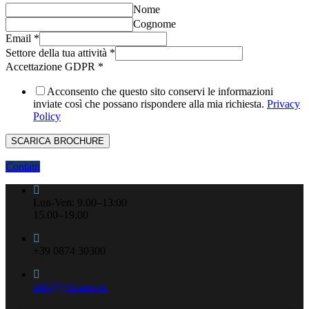
Nome
Cognome
Email
*
Settore della tua attività
*
Accettazione GDPR
*
Acconsento che questo sito conservi le informazioni
inviate così che possano rispondere alla mia richiesta.
Privacy
Policy
SCARICA BROCHURE
Contattaci tramite chiamata o invia una richiesta online.
Contatti
Lun-Ven: 9.00–13:00
15.00–19.00
+39 0874 30300
info@grimani.eu