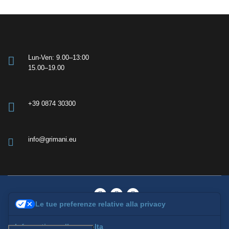
Lun-Ven: 9.00–13:00
15.00–19.00
+39 0874 30300
info@grimani.eu
Le tue preferenze relative alla privacy
© 2026 Grimani Consulenze | All rights reserved
Informativa sulla raccolta
Privacy Policy
|
Cookie Policy
|
Termini & Condizioni