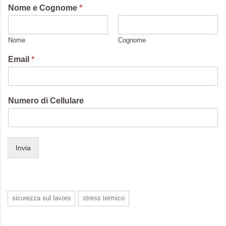
Nome e Cognome
*
Nome
Cognome
Email
*
C
Numero di Cellulare
o
g
n
o
m
Invia
e
N
o
m
e
sicurezza sul lavoro
stress termico
E
m