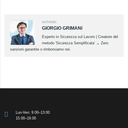
a
i
l
AUTHOR:
GIORGIO GRIMANI
Esperto in Sicurezza sul Lavoro | Creatore del
metodo 'Sicurezza Semplificata' → Zero
sanzioni garantite o rimborsiamo noi.
Lun-Ven: 9.00–13:00
15.00–19.00