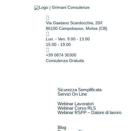
Via Gaetano Scardocchia, 20/I
86100 Campobasso, Molise (CB)
Lun. - Ven. 9.00 - 13.00
15.00 - 19.00
+39 0874 30300
Consulenza Gratuita
home
chi siamo
servizi
Sicurezza Semplificata
Servizi On Line
webinar
Webinar Lavoratori
Webinar Corso RLS
Webinar RSPP – Datore di lavoro
risorse gratuite
news
Blog