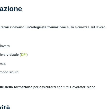
azione
avoratori ricevano un’adeguata formazione
sulla sicurezza sul lavoro.
 lavoro
 individuale
(
DPI
)
enza
 modo sicuro
ile della formazione
per assicurarsi che tutti i lavoratori siano
vità