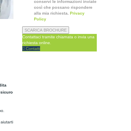
conservi le informazioni inviate
così che possano rispondere
alla mia richiesta.
Privacy
Policy
SCARICA BROCHURE
Contattaci tramite chiamata o invia una
richiesta online.
Contatti
ita
 sicuro
po.
aiutarti