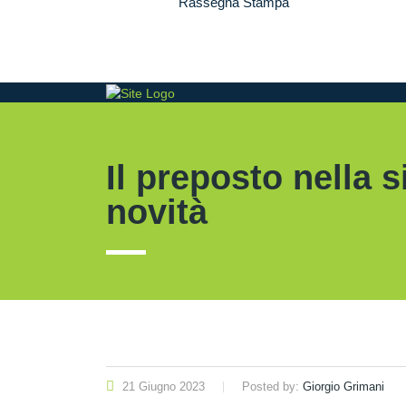
Rassegna Stampa
contatti
Il preposto nella s
novità
21 Giugno 2023
Posted by:
Giorgio Grimani