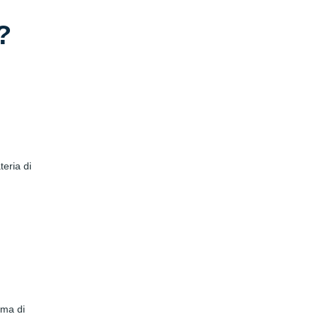
?
eria di
ema di