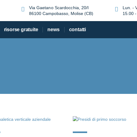
Via Gaetano Scardocchia, 20/I
Lun. - 
86100 Campobasso, Molise (CB)
15.00 -
risorse gratuite
news
contatti