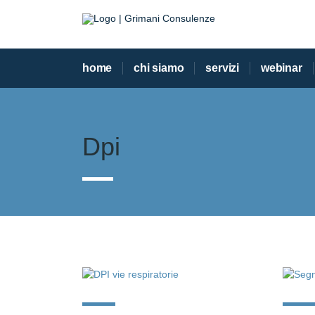
home
chi siamo
servizi
webinar
Dpi