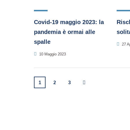
Covid-19 maggio 2023: la
Risch
pandemia è ormai alle
solit
spalle
27 Ap
10 Maggio 2023
1
2
3