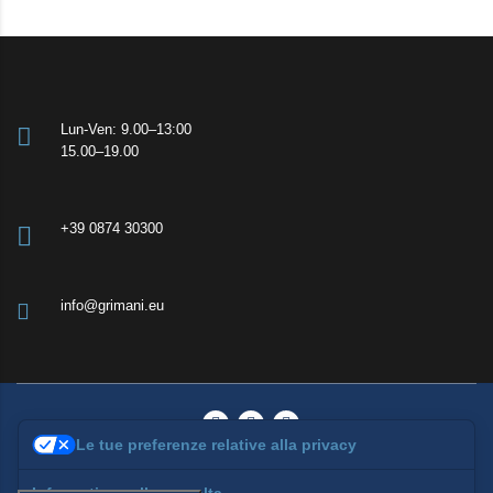
Lun-Ven: 9.00–13:00
15.00–19.00
+39 0874 30300
info@grimani.eu
Le tue preferenze relative alla privacy
© 2026 Grimani Consulenze | All rights reserved
Privacy Policy
|
Cookie Policy
|
Termini & Condizioni