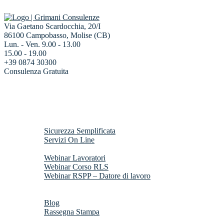
Via Gaetano Scardocchia, 20/I
86100 Campobasso, Molise (CB)
Lun. - Ven. 9.00 - 13.00
15.00 - 19.00
+39 0874 30300
Consulenza Gratuita
Home
Chi Siamo
Servizi
Sicurezza Semplificata
Servizi On Line
Webinar
Webinar Lavoratori
Webinar Corso RLS
Webinar RSPP – Datore di lavoro
Risorse Gratuite
News
Blog
Rassegna Stampa
Contatti